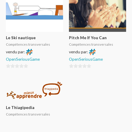
Le Ski nautique
Pitch Me If You Can
Compétences transversales
Compétences transversales
vendu par:
vendu par:
OpenSeriousGame
OpenSeriousGame
0
0
sur
sur
5
5
Le Thiagipedia
Compétences transversales