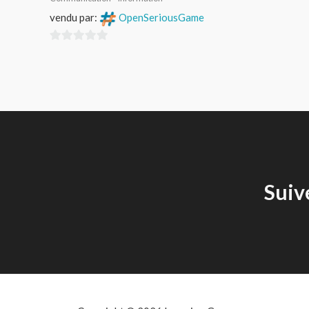
vendu par:
OpenSeriousGame
0
sur
5
Suiv