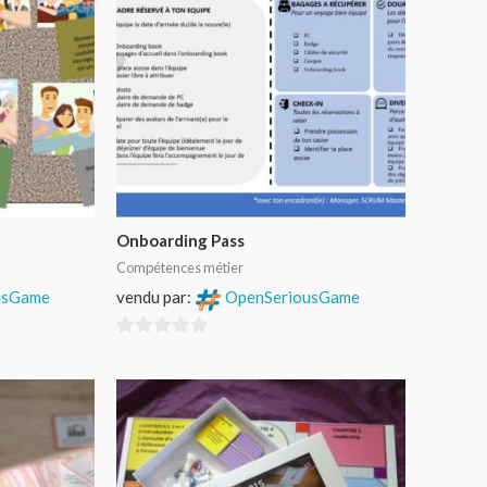
Onboarding Pass
Compétences métier
usGame
vendu par:
OpenSeriousGame
0
sur
5