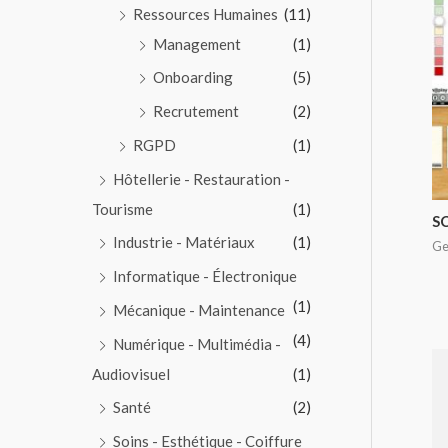
Ressources Humaines
(11)
Management
(1)
Onboarding
(5)
Recrutement
(2)
RGPD
(1)
Hôtellerie - Restauration -
Tourisme
(1)
S
Industrie - Matériaux
(1)
Ge
Informatique - Électronique
(1)
Mécanique - Maintenance
(4)
Numérique - Multimédia -
Audiovisuel
(1)
Santé
(2)
Soins - Esthétique - Coiffure