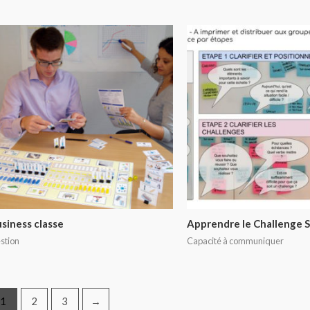
0
r
sur
5
siness classe
Apprendre le Challenge S
stion
Capacité à communiquer
1
2
3
→