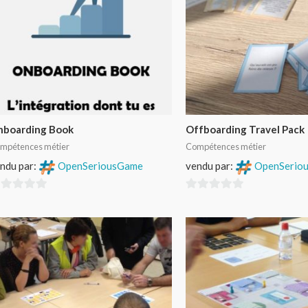
nboarding Book
Offboarding Travel Pack
mpétences métier
Compétences métier
ndu par:
OpenSeriousGame
vendu par:
OpenSerio
0
r
sur
5