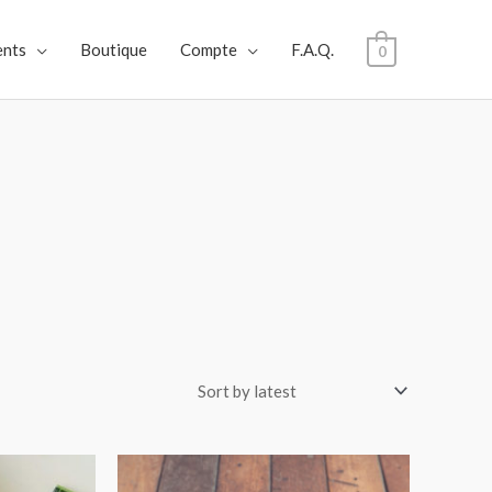
nts
Boutique
Compte
F.A.Q.
0