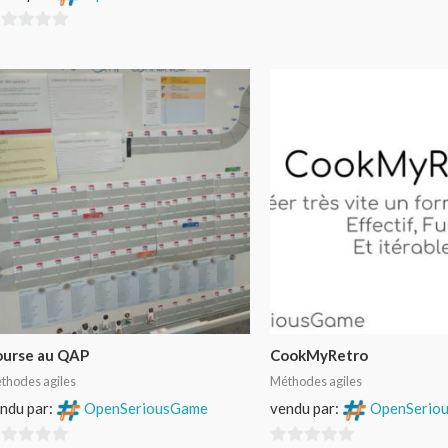
r
ourse au QAP
CookMyRetro
thodes agiles
Méthodes agiles
ndu par:
OpenSeriousGame
vendu par:
OpenSerio