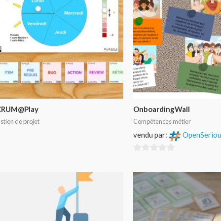
CRUM@Play
OnboardingWall
stion de projet
Compétences métier
vendu par:
OpenSerio
0
sur
5