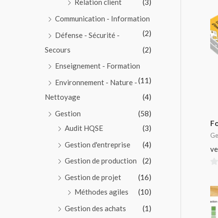
Relation client
(3)
Communication - Information
(2)
Défense - Sécurité -
Secours
(2)
Enseignement - Formation
(11)
Environnement - Nature -
Nettoyage
(4)
Gestion
(58)
F
Audit HQSE
(3)
Ge
Gestion d'entreprise
(4)
ve
Gestion de production
(2)
0
Gestion de projet
(16)
su
Méthodes agiles
(10)
5
Gestion des achats
(1)