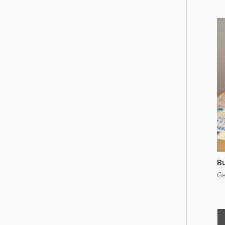
0
su
5
Bu
Ge