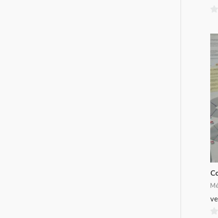
0
su
5
C
Mé
ve