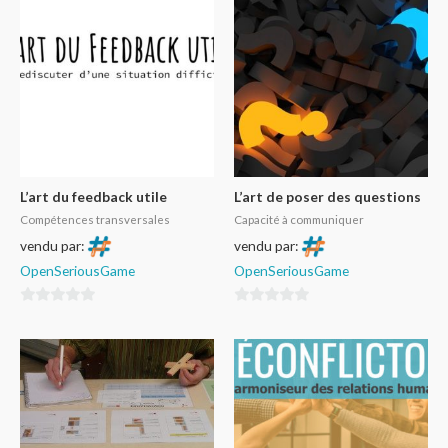
5
5
L’art du feedback utile
L’art de poser des questions
Compétences transversales
Capacité à communiquer
vendu par:
vendu par:
OpenSeriousGame
OpenSeriousGame
0
0
sur
sur
5
5