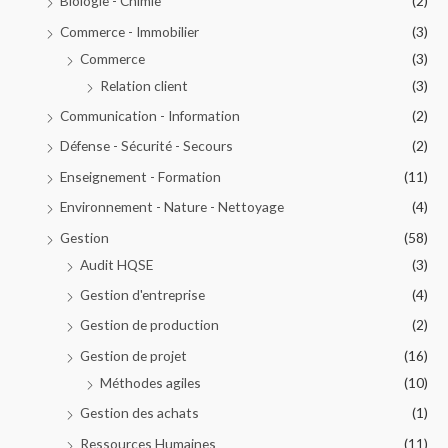
Biologie - Chimie
(2)
Commerce - Immobilier
(3)
Commerce
(3)
Relation client
(3)
Communication - Information
(2)
Défense - Sécurité - Secours
(2)
Enseignement - Formation
(11)
Environnement - Nature - Nettoyage
(4)
Gestion
(58)
Audit HQSE
(3)
Gestion d'entreprise
(4)
Gestion de production
(2)
Gestion de projet
(16)
Méthodes agiles
(10)
Gestion des achats
(1)
Ressources Humaines
(11)