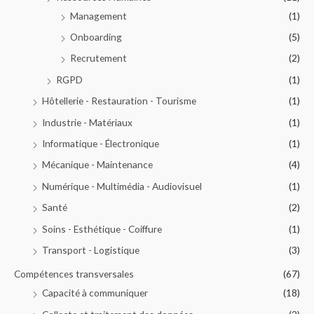
Management
(1)
Onboarding
(5)
Recrutement
(2)
RGPD
(1)
Hôtellerie - Restauration - Tourisme
(1)
Industrie - Matériaux
(1)
Informatique - Électronique
(1)
Mécanique - Maintenance
(4)
Numérique - Multimédia - Audiovisuel
(1)
Santé
(2)
Soins - Esthétique - Coiffure
(1)
Transport - Logistique
(3)
Compétences transversales
(67)
Capacité à communiquer
(18)