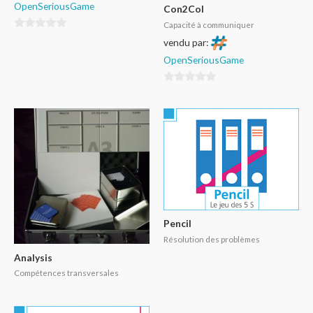
OpenSeriousGame
Con2Col
Capacité à communiquer
0
vendu par:
sur
OpenSeriousGame
5
0
sur
5
Pencil
Résolution des problèmes
Analysis
Compétences transversales