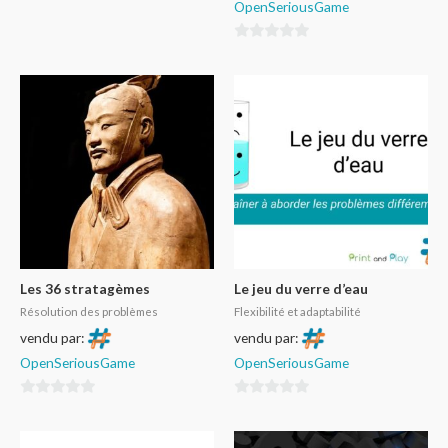
OpenSeriousGame
0
sur
5
Les 36 stratagèmes
Le jeu du verre d’eau
Résolution des problèmes
Flexibilité et adaptabilité
vendu par:
vendu par:
OpenSeriousGame
OpenSeriousGame
0
0
sur
sur