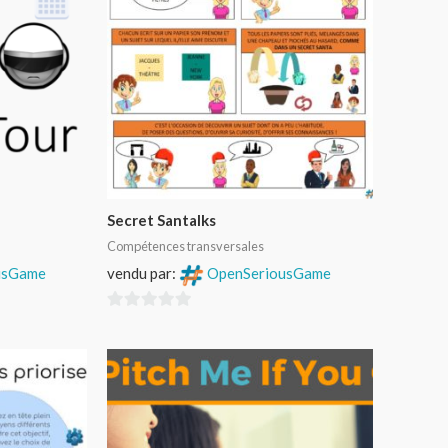
Secret Santalks
Compétences transversales
usGame
vendu par:
OpenSeriousGame
0
sur
5