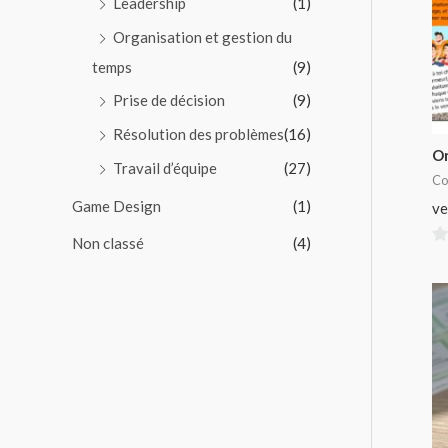
Leadership
(1)
Organisation et gestion du
temps
(9)
Prise de décision
(9)
Résolution des problèmes
(16)
O
Travail d’équipe
(27)
Co
Game Design
(1)
ve
Non classé
(4)
0
su
5