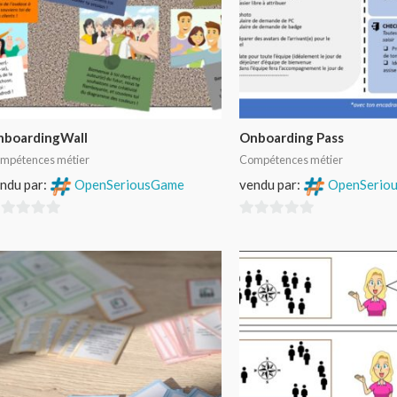
nboardingWall
Onboarding Pass
mpétences métier
Compétences métier
ndu par:
OpenSeriousGame
vendu par:
OpenSerio
0
r
sur
5