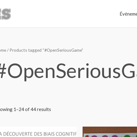
Événeme
ome
/ Products tagged “#OpenSeriousGame”
#OpenSerious
owing 1–24 of 44 results