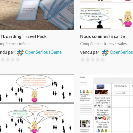
fboarding Travel Pack
Nous sommes la carte
mpétences métier
Compétences transversales
ndu par:
OpenSeriousGame
vendu par:
OpenSerio
0
r
sur
5