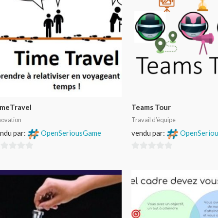
imeTravel
Teams Tour
novation
Travail d’équipe
ndu par:
OpenSeriousGame
vendu par:
OpenSerio
0
r
sur
5