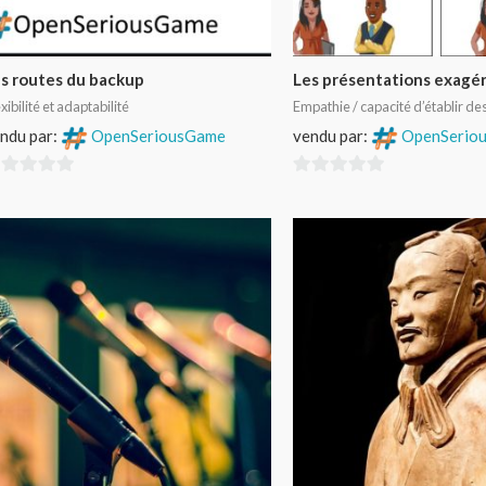
s routes du backup
Les présentations exagé
xibilité et adaptabilité
Empathie / capacité d’établir des
ndu par:
OpenSeriousGame
vendu par:
OpenSerio
0
r
sur
5