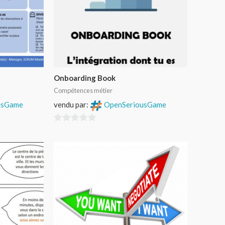
Onboarding Book
Compétences métier
usGame
vendu par:
OpenSeriousGame
0
sur
5