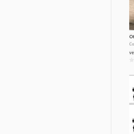
Of
Co
ve
0
su
5