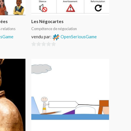
rées
Les Négocartes
 relations
Compétence de négociation
usGame
vendu par:
OpenSeriousGame
0
sur
5