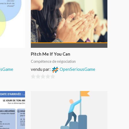
Pitch Me If You Can
Compétence de négociation
usGame
vendu par:
OpenSeriousGame
0
sur
5