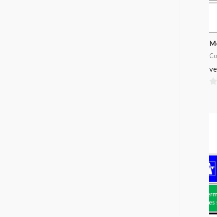
Mo
Co
ve
0
su
5