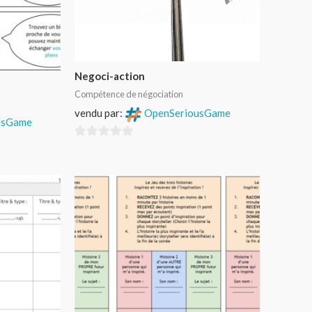
Negoci-action
Compétence de négociation
vendu par:
OpenSeriousGame
usGame
0
sur
5