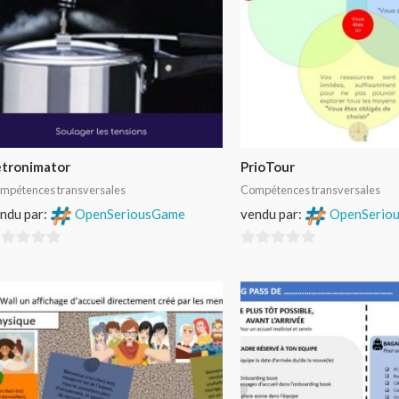
tronimator
PrioTour
mpétences transversales
Compétences transversales
ndu par:
OpenSeriousGame
vendu par:
OpenSerio
0
r
sur
5