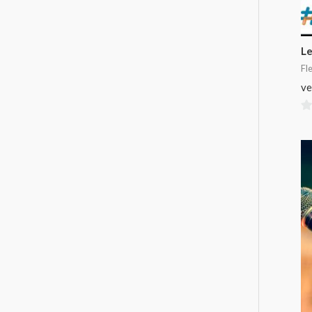
Le
Fle
ve
0
su
5