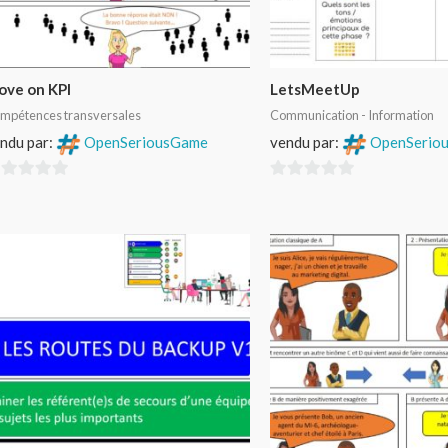
ve on KPI
LetsMeetUp
mpétences transversales
Communication - Information
ndu par:
OpenSeriousGame
vendu par:
OpenSerio
0
r
sur
5