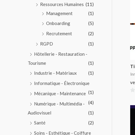
Ressources Humaines
(11)
Management
(1)
Onboarding
(5)
Recrutement
(2)
RGPD
(1)
Hôtellerie - Restauration -
Tourisme
(1)
T
Industrie - Matériaux
(1)
In
ve
Informatique - Électronique
(1)
Mécanique - Maintenance
0
(4)
Numérique - Multimédia -
su
5
Audiovisuel
(1)
Santé
(2)
Soins - Esthétique - Coiffure